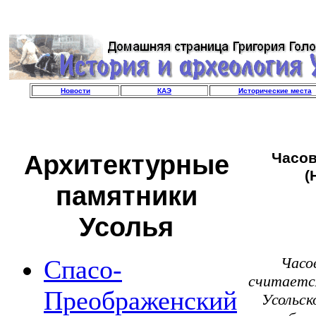
Новости
КАЭ
Исторические места
Архитектурные
Часов
(
памятники
Усолья
Часо
Спасо-
считаетс
Преображенский
Усольск