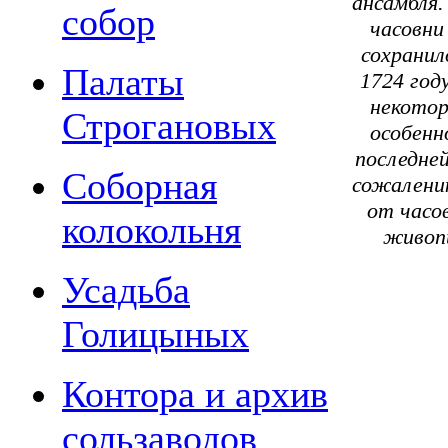
ансамбля.
собор
часовни
сохранил
Палаты
1724 год
некото
Строгановых
особенн
последней
Соборная
сожалени
от часо
колокольня
живопи
Усадьба
Голицыных
Контора и архив
сользаводов