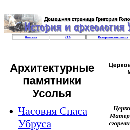
Новости
КАЭ
Исторические места
Архитектурные
Церко
памятники
Усолья
Церко
Часовня Спаса
Матери
Убруса
сгорев