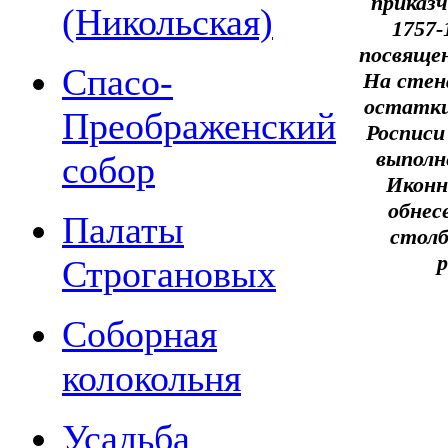
приказч
(Никольская)
1757-
посвяще
Спасо-
На стен
остатки
Преображенский
Росписи 
выполн
собор
Иконн
обнес
Палаты
столб
р
Строгановых
Соборная
колокольня
Усадьба